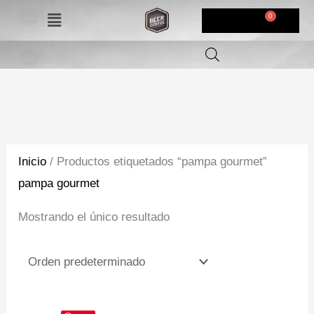
Ir
Menú
$
0,00
al
contenido
Inicio
/ Productos etiquetados “pampa gourmet”
pampa gourmet
Mostrando el único resultado