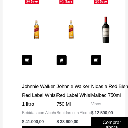
Save
Save
Save
Johnnie Walker
Johnnie Walker
Nicasia Red Ble
Red Label Whisky
Red Label Whisky
Malbec 750ml
1 litro
750 Ml
Vinos
Bebidas con Alcohol
Bebidas con Alcohol
$
12.500,00
$
41.000,00
$
33.900,00
Comprar
ahora