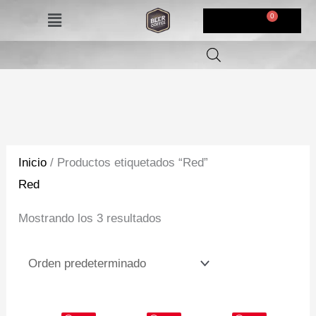
Ir
Menú
$
0,00
al
contenido
Inicio
/ Productos etiquetados “Red”
Red
Mostrando los 3 resultados