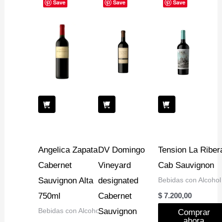
Save
Save
Save
Angelica Zapata
DV Domingo
Tension La Riber
Cabernet
Vineyard
Cab Sauvignon
Sauvignon Alta
designated
Bebidas con Alcohol
750ml
Cabernet
$
7.200,00
Bebidas con Alcohol
Sauvignon
Comprar
ahora