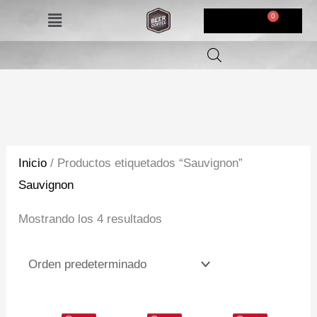
Ir
Menú
$
0,00
al
contenido
Inicio
/ Productos etiquetados “Sauvignon”
Sauvignon
Mostrando los 4 resultados