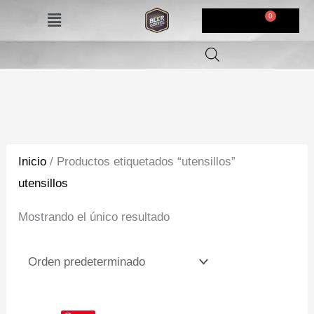
Ir
Menú
$
0,00
al
contenido
Inicio
/ Productos etiquetados “utensillos”
utensillos
Mostrando el único resultado