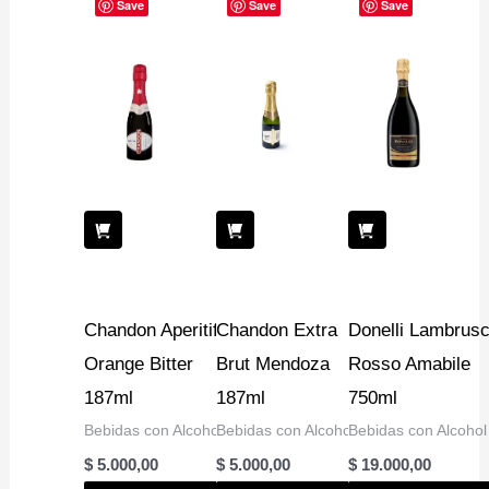
Save
Save
Save
Chandon Aperitif
Chandon Extra
Donelli Lambrus
Orange Bitter
Brut Mendoza
Rosso Amabile
187ml
187ml
750ml
Bebidas con Alcohol
Bebidas con Alcohol
Bebidas con Alcohol
$
5.000,00
$
5.000,00
$
19.000,00