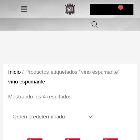
Ir
Menú
$
0,00
al
contenido
Inicio
/ Productos etiquetados “vino espumante”
vino espumante
Mostrando los 4 resultados