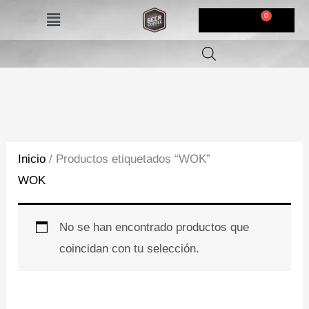
Ir
Menú
$
0,00
al
contenido
Inicio
/ Productos etiquetados “WOK”
WOK
No se han encontrado productos que
coincidan con tu selección.