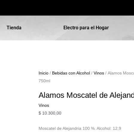
Tienda
Electro para el Hogar
Alamos
Inicio
/
Bebidas con Alcohol
/
Vinos
/ Alamos Moscat
Moscatel
750ml
de
Alamos Moscatel de Alejand
Alejandria
750ml
Vinos
cantidad
$
10.300,00
Moscatel de Alejandria 100 %. Alcohol: 12,9