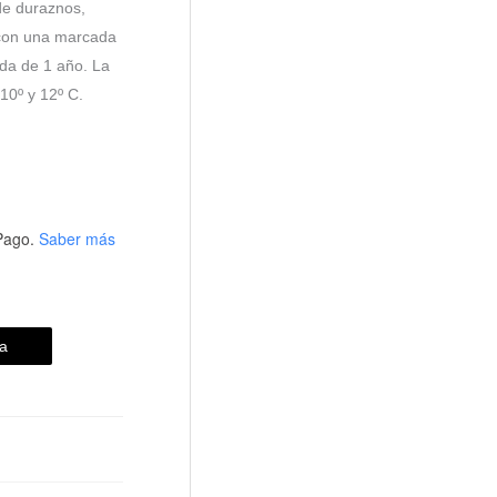
 de duraznos,
con una marcada
rda de 1 año. La
10º y 12º C.
Pago.
Saber más
a