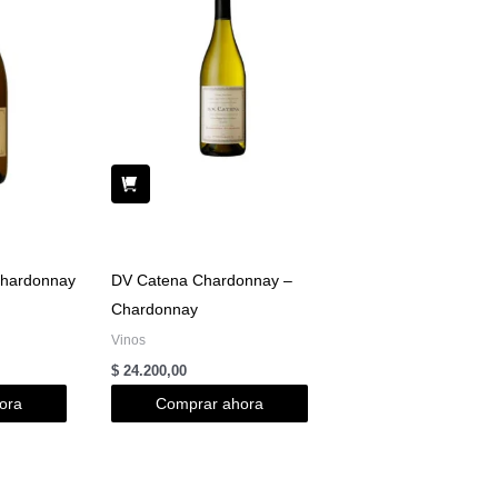
Chardonnay
DV Catena Chardonnay –
Chardonnay
Vinos
$
24.200,00
ora
Comprar ahora