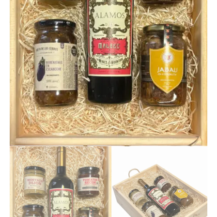
Conservas
Artesanales
en
Bandeja
de
Madera
cantidad