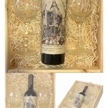
2
Copas
de
Vino
en
Bandeja
Premium
cantidad