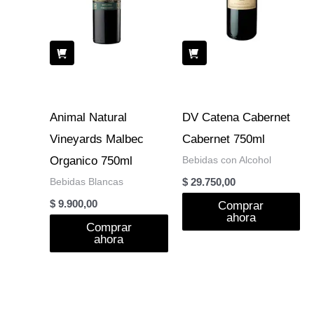
Animal Natural
DV Catena Cabernet
Vineyards Malbec
Cabernet 750ml
Organico 750ml
Bebidas con Alcohol
Bebidas Blancas
$
29.750,00
$
9.900,00
Comprar
ahora
Comprar
ahora